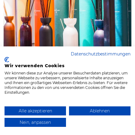
Datenschutzbestimmungen
Wir verwenden Cookies
Wir können diese zur Analyse unserer Besucherdaten platzieren, um
unsere Webseite zu verbessern, personalisierte Inhalte anzuzeigen
und Ihnen ein großartiges Webseiten-Erlebnis zu bieten. Für weitere
Informationen zu den von uns verwendeten Cookies öffnen Sie die
Einstellungen.
Persönliche Geschenke
Alle akzeptieren
Ablehnen
Nein, anpassen
Die "..., erzähl mal!" Bücher sind liebevolle und
persönliche Geschenke für die Eltern, Großeltern,