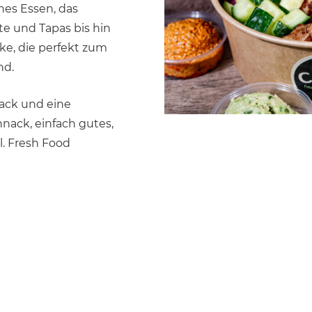
ches Essen, das
te und Tapas bis hin
cke, die perfekt zum
nd.
mack und eine
nack, einfach gutes,
l. Fresh Food