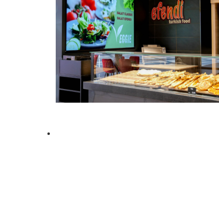
https://www.bc-
ansbach.de/efendi-turkish-
food.html